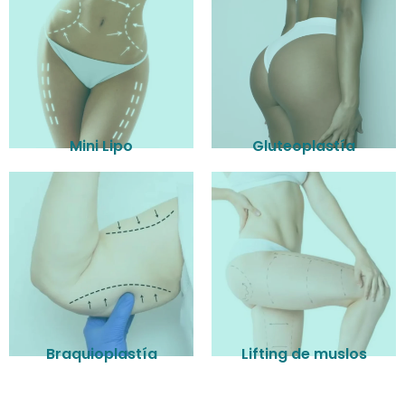
Mini Lipo
Gluteoplastía
Braquioplastía
Lifting de muslos