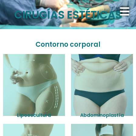
CIRUGÍAS ESTÉTICAS
Contorno corporal
Lipoescultura
Abdominoplastía